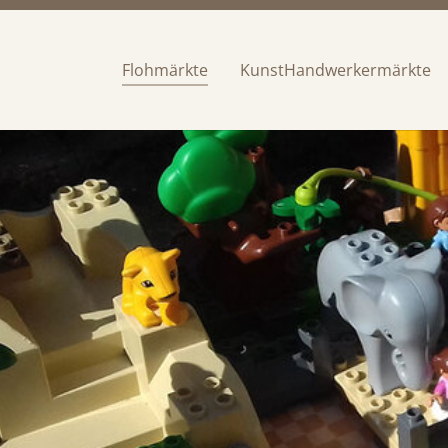
Flohmärkte
(current)
KunstHandwerkermärkte
Zum Hauptinhalt springen