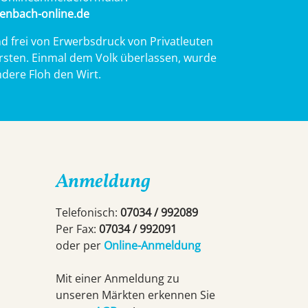
kenbach-online.de
d frei von Erwerbsdruck von Privatleuten
rsten. Einmal dem Volk überlassen, wurde
dere Floh den Wirt.
Anmeldung
Telefonisch:
07034 / 992089
Per Fax:
07034 / 992091
oder per
Online-Anmeldung
Mit einer Anmeldung zu
unseren Märkten erkennen Sie