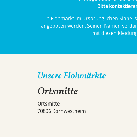
Bitte kontaktier
Ein Flohmarkt im ursprünglichen Sinne i
angeboten werden. Seinen Namen verdankt
mit diesen Kleidun
Unsere Flohmärkte
Ortsmitte
Ortsmitte
70806 Kornwestheim