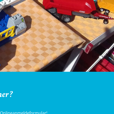
her?
e Onlineanmeldeformular!